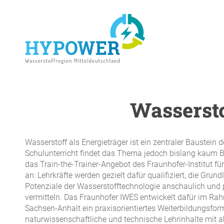
Skip
to
main
content
Wassersto
ENTER drücken um die Suche zu starten
Wasserstoff als Energieträger ist ein zentraler Baustein
Schulunterricht findet das Thema jedoch bislang kaum B
das Train-the-Trainer-Angebot des Fraunhofer-Institut 
an: Lehrkräfte werden gezielt dafür qualifiziert, die Gr
Potenziale der Wasserstofftechnologie anschaulich und 
vermitteln. Das Fraunhofer IWES entwickelt dafür im R
Sachsen-Anhalt ein praxisorientiertes Weiterbildungsfor
naturwissenschaftliche und technische Lehrinhalte mit a