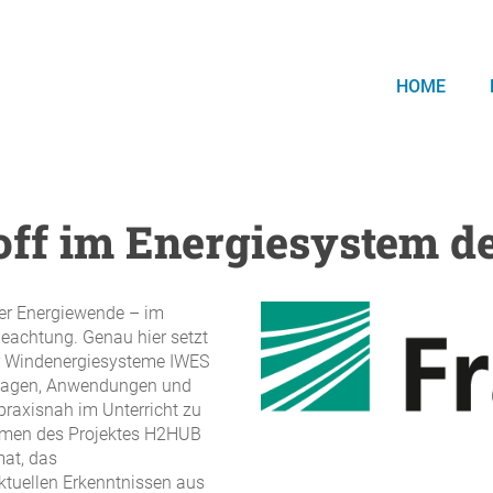
HOME
ff im Energiesystem d
 der Energiewende – im
eachtung. Genau hier setzt
für Windenergiesysteme IWES
undlagen, Anwendungen und
praxisnah im Unterricht zu
ahmen des Projektes H2HUB
mat, das
ktuellen Erkenntnissen aus