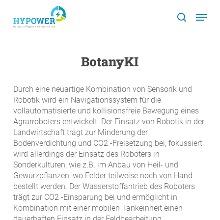
Skip
Menu
to
search
main
content
BotanyKI
Durch eine neuartige Kombination von Sensorik und
Robotik wird ein Navigationssystem für die
vollautomatisierte und kollisionsfreie Bewegung eines
Agrarroboters entwickelt. Der Einsatz von Robotik in der
Landwirtschaft trägt zur Minderung der
Bodenverdichtung und CO2 -Freisetzung bei, fokussiert
wird allerdings der Einsatz des Roboters in
Sonderkulturen, wie z.B. im Anbau von Heil- und
Gewürzpflanzen, wo Felder teilweise noch von Hand
bestellt werden. Der Wasserstoffantrieb des Roboters
trägt zur CO2 -Einsparung bei und ermöglicht in
Kombination mit einer mobilen Tankeinheit einen
dauerhaften Einsatz in der Feldbearbeitung.