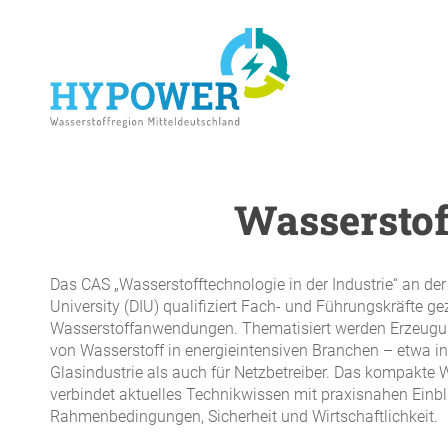
Skip
to
main
content
Wasserstoff
ENTER drücken um die Suche zu starten
Das CAS „Wasserstofftechnologie in der Industrie“ an der
University (DIU) qualifiziert Fach- und Führungskräfte gezi
Wasserstoffanwendungen. Thematisiert werden Erzeugu
von Wasserstoff in energieintensiven Branchen – etwa in
Glasindustrie als auch für Netzbetreiber. Das kompakte 
verbindet aktuelles Technikwissen mit praxisnahen Einbl
Rahmenbedingungen, Sicherheit und Wirtschaftlichkeit.