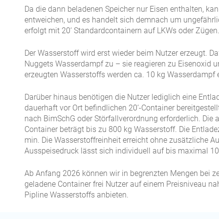
Da die dann beladenen Speicher nur Eisen enthalten, kan
entweichen, und es handelt sich demnach um ungefährlic
erfolgt mit 20‘ Standardcontainern auf LKWs oder Zügen
Der Wasserstoff wird erst wieder beim Nutzer erzeugt. Da
Nuggets Wasserdampf zu – sie reagieren zu Eisenoxid u
erzeugten Wasserstoffs werden ca. 10 kg Wasserdampf e
Darüber hinaus benötigen die Nutzer lediglich eine Entlad
dauerhaft vor Ort befindlichen 20‘-Container bereitgestell
nach BimSchG oder Störfallverordnung erforderlich. Die
Container beträgt bis zu 800 kg Wasserstoff. Die Entladez
min. Die Wasserstoffreinheit erreicht ohne zusätzliche A
Ausspeisedruck lässt sich individuell auf bis maximal 100
Ab Anfang 2026 können wir in begrenzten Mengen bei z
geladene Container frei Nutzer auf einem Preisniveau n
Pipline Wasserstoffs anbieten.