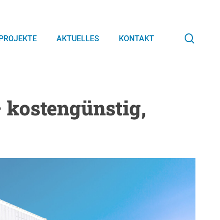
searc
PROJEKTE
AKTUELLES
KONTAKT
– kostengünstig,