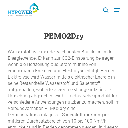
Skip
Menu
to
search
main
content
PEMO2Dry
Wasserstoff ist einer der wichtigsten Bausteine in der
Energiewende. Er kann zur CO2-Einsparung beitragen,
wenn die Herstellung aus Strom mithilfe von
erneuerbaren Energien und Elektrolyse erfolgt. Bei der
Elektrolyse wird Wasser mittels elektrischer Energie in
seine Bestandteile Wasserstoff und Sauerstoff
aufgespalten, wobei letzterer meist ungenutzt in die
Umgebung abgegeben wird. Um das Nebenprodukt für
verschiedene Anwendungen nutzbar zu machen, soll im
Verbundvorhaben PEMO2dry eine
Demonstrationsanlage zur Sauerstofftrocknung im
mittleren Durchsatzbereich von 10 bis 100 Nm³/h
entwickelt und in Betrieb genommen werden. In diesem