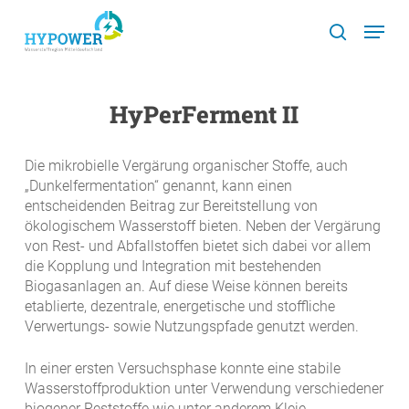
Skip
Menu
to
search
main
content
HyPerFerment II
Die mikrobielle Vergärung organischer Stoffe, auch
„Dunkelfermentation“ genannt, kann einen
entscheidenden Beitrag zur Bereitstellung von
ökologischem Wasserstoff bieten. Neben der Vergärung
von Rest- und Abfallstoffen bietet sich dabei vor allem
die Kopplung und Integration mit bestehenden
Biogasanlagen an. Auf diese Weise können bereits
etablierte, dezentrale, energetische und stoffliche
Verwertungs- sowie Nutzungspfade genutzt werden.
In einer ersten Versuchsphase konnte eine stabile
Wasserstoffproduktion unter Verwendung verschiedener
biogener Reststoffe wie unter anderem Kleie,