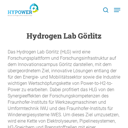
Skip
Menu
to
search
main
content
Hydrogen Lab Görlitz
Das Hydrogen Lab Görlitz (HLG) wird eine
Forschungsplattform und Forschungsinfrastruktur auf
dem Innovationscampus Görlitz darstellen, mit dem
übergeordnetem Ziel, innovative Lösungen entlang der
für den Energie- und Mobilitätssektor sowie die Industrie
wichtigen Wertschöpfungskette von Power-to-H2-to-
Power zu erarbeiten. Dabei profitiert das HLG von den
Synergieeffekten der Forschungskompetenzen des
Fraunhofer-Instituts für Werkzeugmaschinen und
Umformtechnik IWU und des Fraunhofer-Instituts für
Windenergiesysteme IWES. Um dieses Ziel umzusetzen,
wird eine Kette von Elektrolyseuren, Pipelinesystemen,
H2-Speichern und Brennstoffzellen mit einer